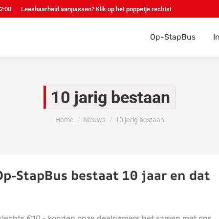
12:00
Leesbaarheid aanpassen? Klik op het poppetje rechts!
Op-StapBus
I
10 jarig bestaan
Je bent hier:
Home
Nieuws
10 jarig bestaan
Op-StapBus bestaat 10 jaar en dat
r slechts €10,- konden onze deelnemers het samen met ons