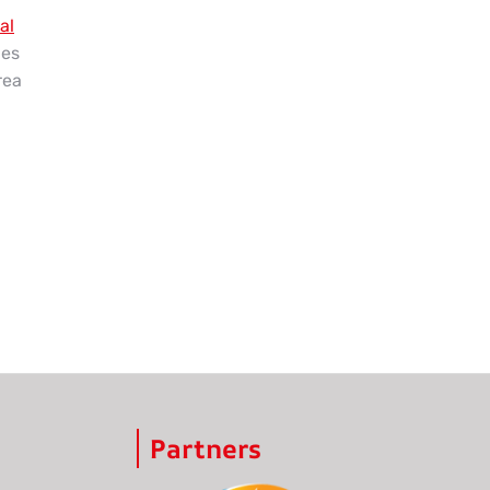
al
jes
rea
Partners