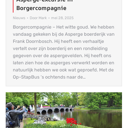
Borgercompagnie
Nieuws
Door
Mark
mei 28, 2025
Borgercompagnie – Het witte goud. We hebben
vandaag gekeken bij de Asperge boerderijk van
Frank Doornbosch. Hij heeft een verhaaltje
vertelt over zijn boerderij en een rondleiding
gegeven over de aspergevelden. Hij heeft ons
laten zien hoe de asperges verwerkt worden en
natuurlijk hebben we ook wat geproefd. Met de
Op-StapBus ‘s ochtends naar de…