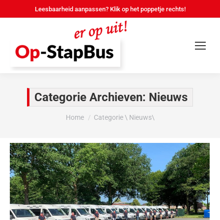
Leesbaarheid aanpassen? Klik op het poppetje rechts!
Categorie Archieven:
Nieuws
Je bent hier:
Home
Categorie \ Nieuws\