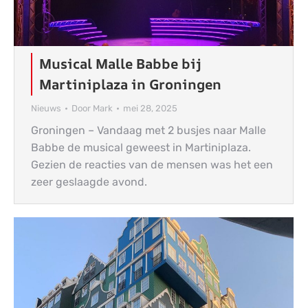
Musical Malle Babbe bij
Martiniplaza in Groningen
Nieuws
Door
Mark
mei 28, 2025
Groningen – Vandaag met 2 busjes naar Malle
Babbe de musical geweest in Martiniplaza.
Gezien de reacties van de mensen was het een
zeer geslaagde avond.