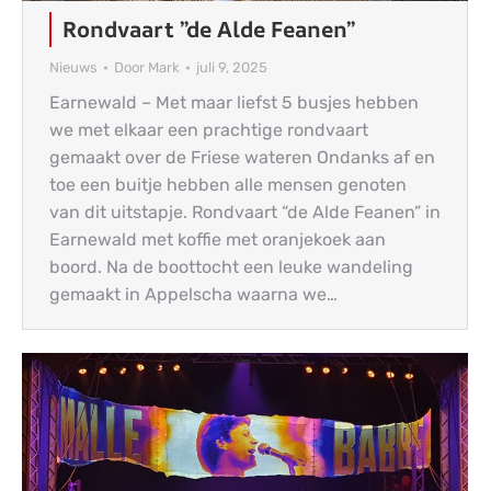
Rondvaart ”de Alde Feanen”
Nieuws
Door
Mark
juli 9, 2025
Earnewald – Met maar liefst 5 busjes hebben
we met elkaar een prachtige rondvaart
gemaakt over de Friese wateren Ondanks af en
toe een buitje hebben alle mensen genoten
van dit uitstapje. Rondvaart “de Alde Feanen” in
Earnewald met koffie met oranjekoek aan
boord. Na de boottocht een leuke wandeling
gemaakt in Appelscha waarna we…