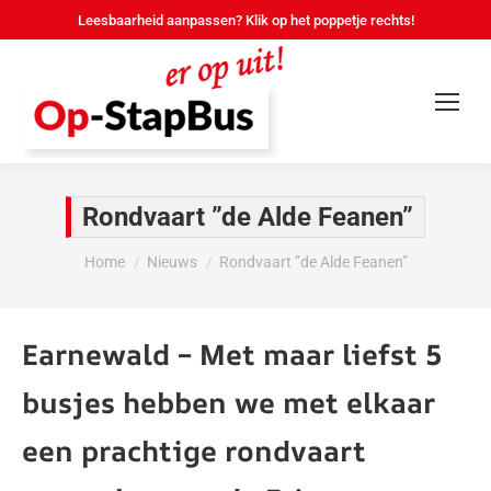
Leesbaarheid aanpassen? Klik op het poppetje rechts!
Rondvaart ”de Alde Feanen”
Je bent hier:
Home
Nieuws
Rondvaart ”de Alde Feanen”
Earnewald – Met maar liefst 5
busjes hebben we met elkaar
een prachtige rondvaart