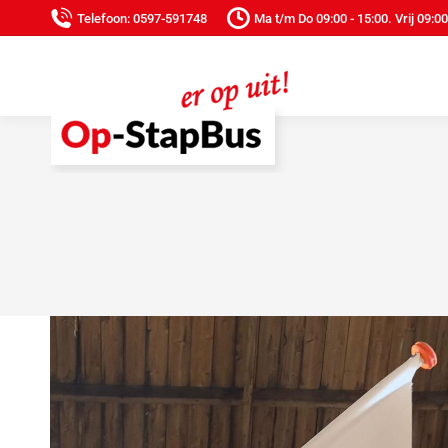
Telefoon: 0597-591748
Ma t/m Do 09:00 - 15:00. Vrij 09:00