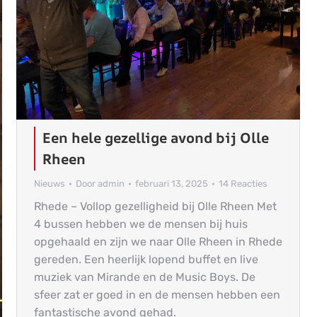
Een hele gezellige avond bij Olle
Rheen
Nieuws
Door
admin
februari 13, 2025
14 Reacties
Rhede – Vollop gezelligheid bij Olle Rheen Met
4 bussen hebben we de mensen bij huis
opgehaald en zijn we naar Olle Rheen in Rhede
gereden. Een heerlijk lopend buffet en live
muziek van Mirande en de Music Boys. De
sfeer zat er goed in en de mensen hebben een
fantastische avond gehad.