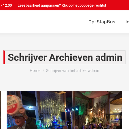
 - 12:00
Leesbaarheid aanpassen? Klik op het poppetje rechts!
Op-StapBus
I
Schrijver Archieven
admin
Je bent hier:
Home
Schrijver van het artikel admin